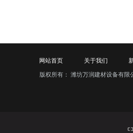
网站首页
关于我们
版权所有：
潍坊万润建材设备有限