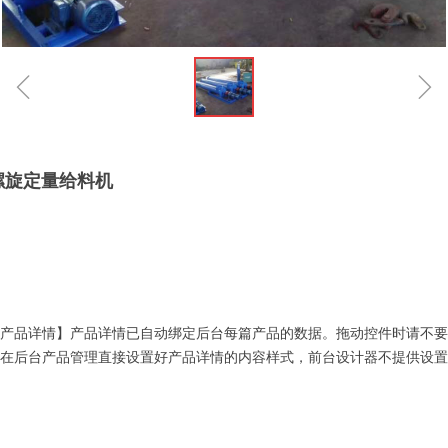
ꁆ
ꁇ
螺旋定量给料机
产品详情】产品详情已自动绑定后台每篇产品的数据。拖动控件时请不要
在后台产品管理直接设置好产品详情的内容样式，前台设计器不提供设置